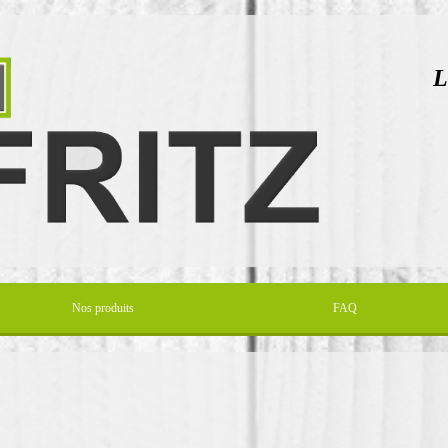
L
d
Nos produits
FAQ