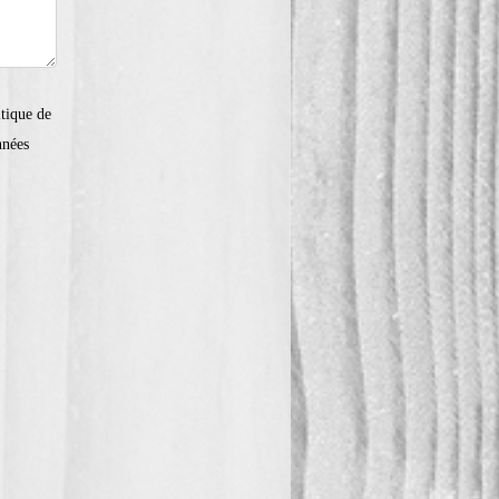
itique de
nnées