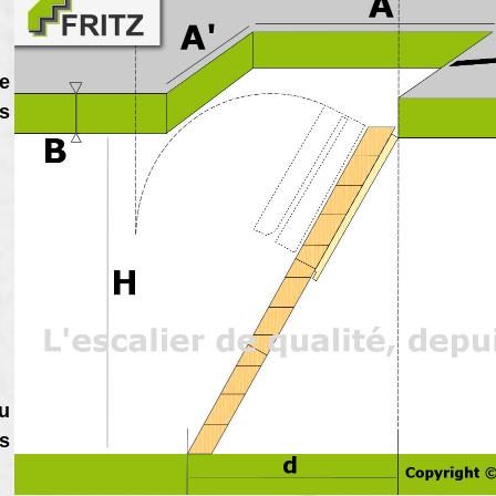
e
s
u
s