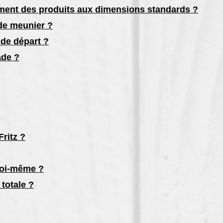
ent des produits aux dimensions standards ?
 de meunier ?
de départ ?
ade ?
ritz ?
 moi-même ?
totale ?